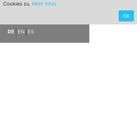
Cookies zu.
Mehr Infos
< ZURÜCK ZUM SUCHERGEBNIS
< ZURÜCK ZUR STARTSEITE
OK
DE
EN
ES
Kernsanierte mediterrane Villa
in in Nova Santa Ponsa mit viel
Privacy und Gästehaus
ImmoNr
LFM1358
Objektart
Haus
Objekttyp
Villa
Ort
Calvià / Santa Ponça