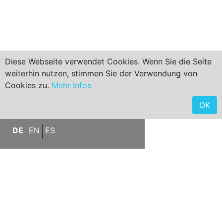
Diese Webseite verwendet Cookies. Wenn Sie die Seite
weiterhin nutzen, stimmen Sie der Verwendung von
Cookies zu.
Mehr Infos
< ZURÜCK ZUM SUCHERGEBNIS
< ZURÜCK ZUR STARTSEITE
OK
DE
EN
ES
Meerblick-Villa mit Pool und
Dachterrasse in Costa d’en
Blanes