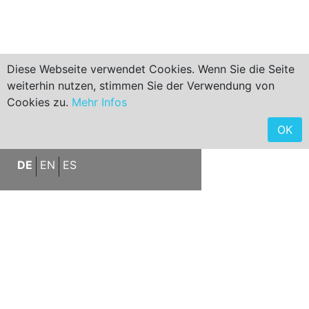
Diese Webseite verwendet Cookies. Wenn Sie die Seite
weiterhin nutzen, stimmen Sie der Verwendung von
Cookies zu.
Mehr Infos
< ZURÜCK ZUM SUCHERGEBNIS
< ZURÜCK ZUR STARTSEITE
OK
DE
EN
ES
Renoviertes Penthouse in
luxuriöser Wohnanlage mit
atemberaubendem Meerblick