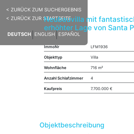
< ZURÜCK ZUM SUCHERGEBNIS
Neubauvilla mit fantastis
< ZURÜCK ZUR STARTSEITE
erhöhter Lage von Santa 
DEUTSCH
ENGLISH
ESPAÑOL
ImmoNr
LFM1936
Objekttyp
Villa
Wohnfläche
716 m²
Anzahl Schlafzimmer
4
Kaufpreis
7.700.000 €
Objektbeschreibung