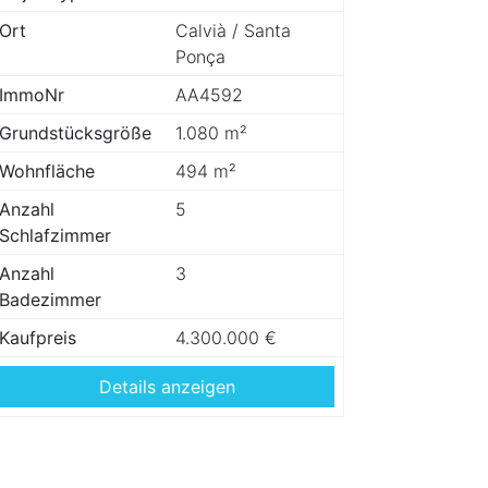
Ort
Calvià / Santa
Ponça
ImmoNr
AA4592
Grundstücksgröße
1.080 m²
Wohnfläche
494 m²
Anzahl
5
Schlafzimmer
Anzahl
3
Badezimmer
Kaufpreis
4.300.000 €
Details anzeigen