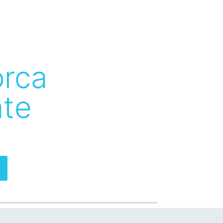
orca
ate