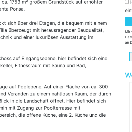
em ca. 1753 m² großem Grundstück auf erhöhter
anta Ponsa.
ein
ckt sich über drei Etagen, die bequem mit einem
illa überzeugt mit herausragender Bauqualität,
Mit 
echnik und einer luxuriösen Ausstattung im
Date
an D
choss auf Eingangsebene, hier befindet sich eine
eller, Fitnessraum mit Sauna und Bad,
We
ge auf Poolebene. Auf einer Fläche von ca. 300
und Veranden zu einem nahtlosen Raum, der durch
ick in die Landschaft öffnet. Hier befindet sich
min mit Zugang zur Poolterrasse mit
eich, die offene Küche, eine 2. Küche und die