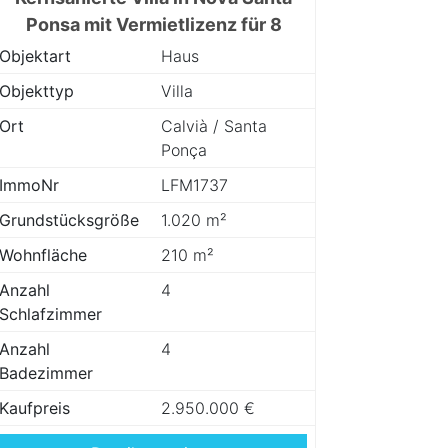
Ponsa mit Vermietlizenz für 8
Personen
Objektart
Haus
Objekttyp
Villa
Ort
Calvià / Santa
Ponça
ImmoNr
LFM1737
Grundstücksgröße
1.020 m²
Wohnfläche
210 m²
Anzahl
4
Schlafzimmer
Anzahl
4
Badezimmer
Kaufpreis
2.950.000 €