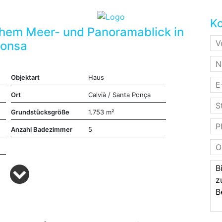
Ko
chem Meer- und Panoramablick in
Ponsa
Objektart
Haus
Ort
Calvià / Santa Ponça
Grundstücksgröße
1.753 m²
Anzahl Badezimmer
5