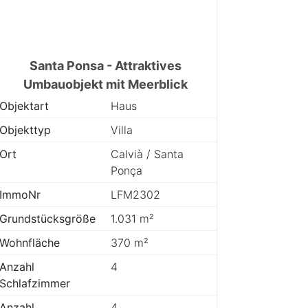
Santa Ponsa - Attraktives
Umbauobjekt mit Meerblick
Objektart
Haus
Objekttyp
Villa
Ort
Calvià / Santa
Ponça
ImmoNr
LFM2302
Grundstücksgröße
1.031 m²
Wohnfläche
370 m²
Anzahl
4
Schlafzimmer
Anzahl
4