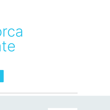
orca
ate