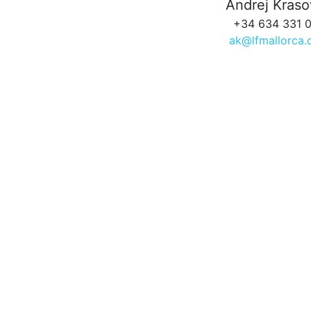
Andrej Kras
+34 634 331 
ak@lfmallorca