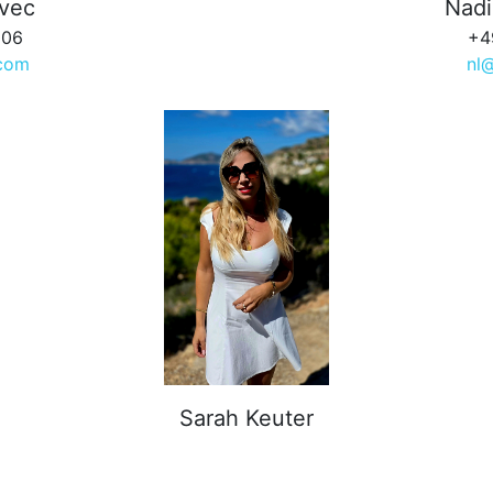
ovec
Nadi
006
+4
.com
nl
Sarah Keuter