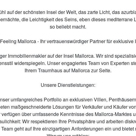
ühl
auf der s
chönste
n
Insel der Welt, das zarte Licht, das azu
rnächte, die Leichtigkeit
des Seins
, eben dieses mediterrane L
so
beliebt
macht.
eeling Mallorca - Ihr vertrauenswürdiger Partner für exklusive
siger Immobilienmakler auf der Insel Mallorca. Wir sind spezialis
ensstil widerspiegeln. Unser engagiertes Team von Experten st
Ihrem Traumhaus auf Mallorca zur Seite.
Unsere Dienstleistungen:
nser umfangreiches Portfolio an exklusiven Villen, Penthäuse
ieten maßgeschneiderte Lösungen für Verkäufer und Käufer von
 verfügen über umfassende Kenntnisse des Mallorca-Marktes un
aulichkeit: Wir respektieren Ihre Privatsphäre und arbeiten diskr
r Team geht auf Ihre einzigartigen Anforderungen ein und biete
Warum uns wählen: